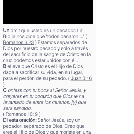
Un
dmit que usted es un pecador: La
Biblia nos dice que "todos pecaron ..." (
Romanos 3:23
) Estamos separados de
Dios por nuestro pecado y sólo a través
del sacrificio de la sangre de Cristo en la
cruz podemos estar unidos con él .
B
elieve que Cristo es el Hijo de Dios
dada a sacrificar su vida, en su lugar,
para el perdón de su pecado. (
Juan 3:16
)
C
onfess con tu boca al Señor Jesús, y
creyeres en tu corazón que Dios le ha
levantado de entre los muertos, [y] que
será salvado.
(
Romanos 10: 9
)
Di esta oración:
Señor Jesús, soy un
pecador; separado de Dios. Creo que
eres el Hijo de Dios y que moriste en una