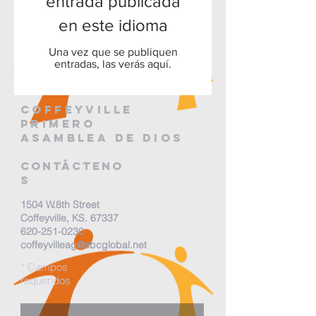
entrada publicada
en este idioma
Una vez que se publiquen
entradas, las verás aquí.
Coffeyville
primero
Asamblea de Dios
Contácteno
s
1504 W.8th Street
Coffeyville, KS. 67337
620-251-0230
coffeyvilleag@sbcglobal.net
* Campos
requeridos