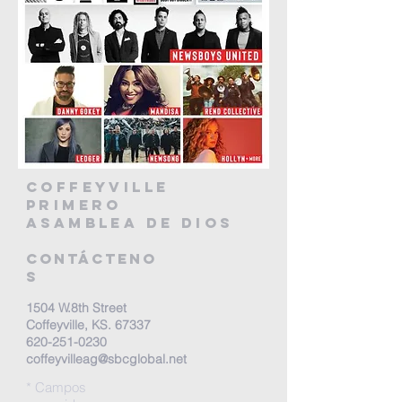
Coffeyville
primero
Asamblea de Dios
Contácteno
s
1504 W.8th Street
Coffeyville, KS. 67337
620-251-0230
coffeyvilleag@sbcglobal.net
* Campos