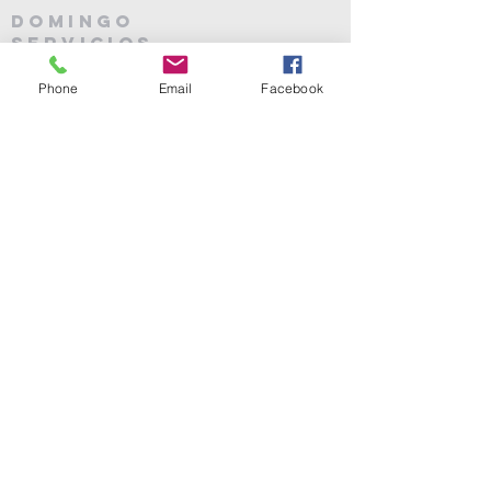
domingo
Servicios
9:30 Cursos de discipulado
Phone
Email
Facebook
10:30 Servicio de celebración
6:00 Grupos de Ministerios de la
Iglesia y Clases Bíblicas
Servicios Miércoles
6:00 Estudio bíblico del miércoles
6:00 Juventud "Visión 2020"
Lista de iglesias de Kansas
Dando QR